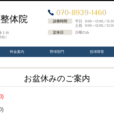
070-8939-1460
害整体院
診療時間
平日 9:00～12:00／15:
土祝 9:00～12:00／13:30
定休日
日曜のみ
歩１分
8台）
料金案内
野球部門
投球障害
お盆休みのご案内
0)
0)